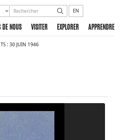
ez la base de données à rechercher
dans le site
Rechercher
EN
 DE NOUS
VISITER
EXPLORER
APPRENDRE
S : 30 JUIN 1946