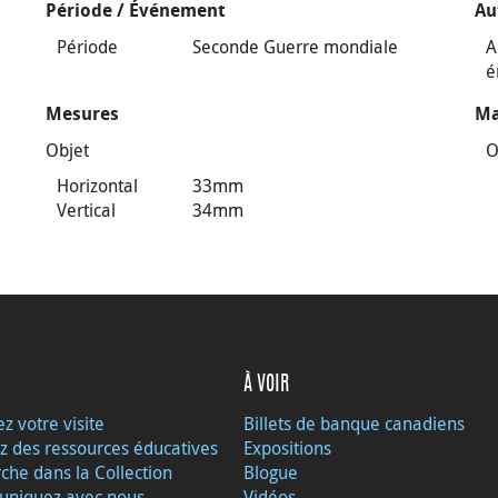
Période / Événement
Au
Période
Seconde Guerre mondiale
A
é
Mesures
Ma
Objet
O
Horizontal
33mm
Vertical
34mm
À VOIR
ez votre visite
Billets de banque canadiens
z des ressources éducatives
Expositions
che dans la Collection
Blogue
niquez avec nous
Vidéos