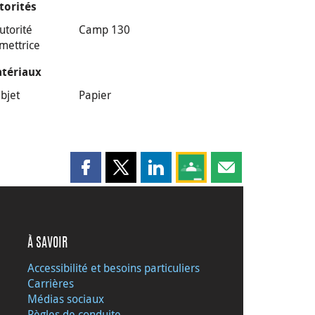
torités
utorité
Camp 130
mettrice
tériaux
bjet
Papier
Partager cette page sur Facebook
Partager cette page sur X
Partager cette page sur LinkedI
Partagez cette page sur
Partager cette pag
À SAVOIR
Accessibilité et besoins particuliers
Carrières
Médias sociaux
Règles de conduite