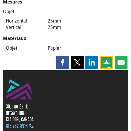
Mesures
Objet
Horizontal
25mm
Vertical
25mm
Matériaux
Objet
Papier
Partager cette page sur Faceboo
Partager cette page sur X
Partager cette pag
Partagez ce
Parta
30, rue Bank
Ottawa (ON)
K1A 0G9, CANADA
613 782‑8914