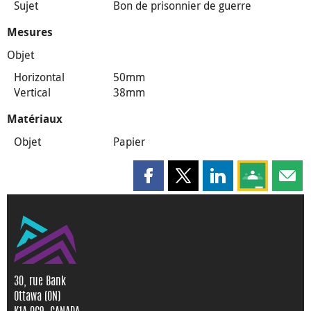
Sujet
Bon de prisonnier de guerre
Mesures
Objet
Horizontal
50mm
Vertical
38mm
Matériaux
Objet
Papier
Partager cette page sur Faceboo
Partager cette page sur X
Partager cette pag
Partagez ce
Parta
30, rue Bank
Ottawa (ON)