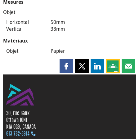
Mesures
Objet
Horizontal
50mm
Vertical
38mm
Matériaux
Objet
Papier
Partager cette page sur Faceboo
Partager cette page sur X
Partager cette pag
Partagez ce
Parta
30, rue Bank
Ottawa (ON)
K1A 0G9, CANADA
613 782‑8914