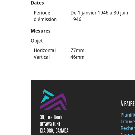
Dates
Période
De 1 janvier 1946 à 30 juin
d'émission
1946
Mesures
Objet
Horizontal
77mm
Vertical
46mm
À FAIRE
Planifi
30, rue Bank
Trouve
Ottawa (ON)
Recher
K1A 0G9, CANADA
Commu