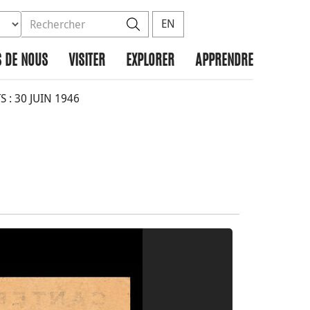
ez la base de données à rechercher
dans le site
Rechercher
EN
 DE NOUS
VISITER
EXPLORER
APPRENDRE
 : 30 JUIN 1946