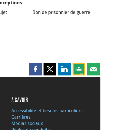
nceptions
ujet
Bon de prisonnier de guerre
Partager cette page sur Facebook
Partager cette page sur X
Partager cette page sur LinkedI
Partagez cette page sur
Partager cette pag
À SAVOIR
Accessibilité et besoins particuliers
Carrières
Médias sociaux
Règles de conduite