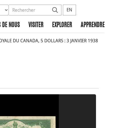
ez la base de données à rechercher
dans le site
Rechercher
EN
 DE NOUS
VISITER
EXPLORER
APPRENDRE
ALE DU CANADA, 5 DOLLARS : 3 JANVIER 1938