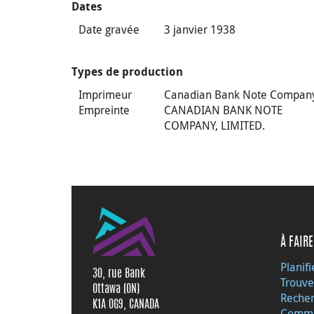
Dates
Date gravée
3 janvier 1938
Types de production
Imprimeur
Canadian Bank Note Compan
Empreinte
CANADIAN BANK NOTE
COMPANY, LIMITED.
À FAIRE
Planifi
30, rue Bank
Trouve
Ottawa (ON)
Recher
K1A 0G9, CANADA
Commu