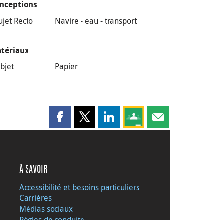
nceptions
ujet Recto
Navire - eau - transport
tériaux
bjet
Papier
Partager cette page sur Facebook
Partager cette page sur X
Partager cette page sur LinkedI
Partagez cette page sur
Partager cette pag
À SAVOIR
Accessibilité et besoins particuliers
Carrières
Médias sociaux
Règles de conduite