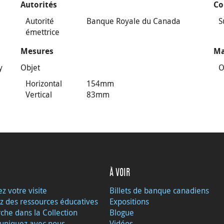
Autorités
Co
Autorité
Banque Royale du Canada
S
émettrice
Mesures
Ma
y
Objet
O
Horizontal
154mm
Vertical
83mm
À VOIR
ez votre visite
Billets de banque canadiens
z des ressources éducatives
Expositions
che dans la Collection
Blogue
niquez avec nous
Vidéos