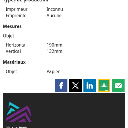
Imprimeur
Inconnu
Empreinte
Aucune
Mesures
Objet
Horizontal
190mm
Vertical
132mm
Matériaux
Objet
Papier
Partager cette page sur Faceboo
Partager cette page sur X
Partager cette pag
Partagez ce
Parta