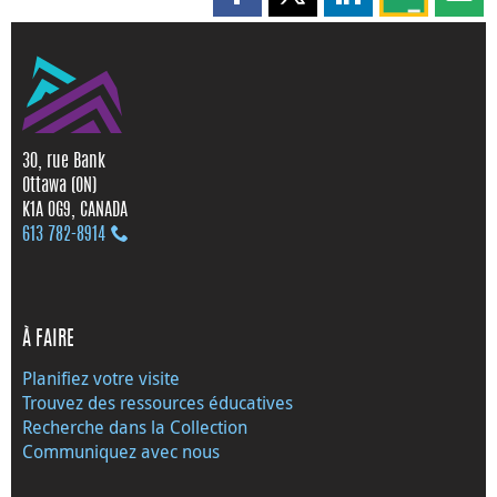
Partager cette page sur Faceboo
Partager cette page sur X
Partager cette pag
Partagez ce
Parta
30, rue Bank
Ottawa (ON)
K1A 0G9, CANADA
613 782‑8914
À FAIRE
Planifiez votre visite
Trouvez des ressources éducatives
Recherche dans la Collection
Communiquez avec nous