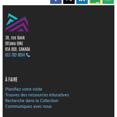
Partager cette page sur Faceboo
Partager cette page sur X
Partager cette pag
Partagez ce
Parta
30, rue Bank
Ottawa (ON)
K1A 0G9, CANADA
613 782‑8914
À FAIRE
Planifiez votre visite
Trouvez des ressources éducatives
Recherche dans la Collection
Communiquez avec nous