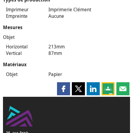
Imprimeur
Imprimerie Clément
Empreinte
Aucune
Mesures
Objet
Horizontal
213mm
Vertical
87mm
Matériaux
Objet
Papier
Partager cette page sur Faceboo
Partager cette page sur X
Partager cette pag
Partagez ce
Parta