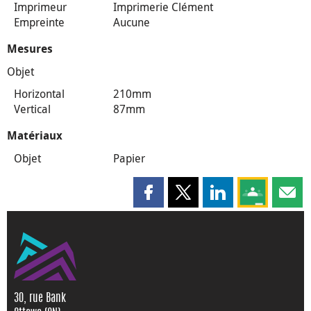
Imprimeur
Imprimerie Clément
Empreinte
Aucune
Mesures
Objet
Horizontal
210mm
Vertical
87mm
Matériaux
Objet
Papier
Partager cette page sur Faceboo
Partager cette page sur X
Partager cette pag
Partagez ce
Parta
30, rue Bank