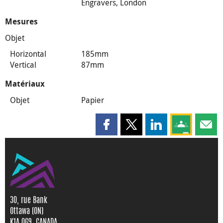
Engravers, London
Mesures
Objet
Horizontal
185mm
Vertical
87mm
Matériaux
Objet
Papier
Partager cette page sur Faceboo
Partager cette page sur X
Partager cette pag
Partagez ce
Parta
30, rue Bank
Ottawa (ON)
K1A 0G9, CANADA