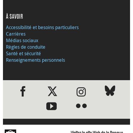
À SAVOIR
Accessibilité et besoins particuliers
Carrières
Médias sociaux
Règles de conduite
Santé et sécurité
Renseignements personnels
●
●