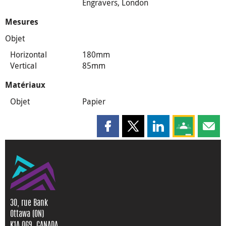
Engravers, London
Mesures
Objet
Horizontal
180mm
Vertical
85mm
Matériaux
Objet
Papier
Partager cette page sur Faceboo
Partager cette page sur X
Partager cette pag
Partagez ce
Parta
30, rue Bank
Ottawa (ON)
K1A 0G9, CANADA