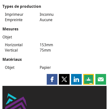
Types de production
Imprimeur
Inconnu
Empreinte
Aucune
Mesures
Objet
Horizontal
153mm
Vertical
75mm
Matériaux
Objet
Papier
Partager cette page sur Faceboo
Partager cette page sur X
Partager cette pag
Partagez ce
Parta