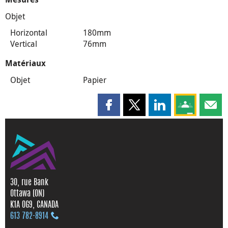
Objet
Horizontal
180mm
Vertical
76mm
Matériaux
Objet
Papier
Partager cette page sur Faceboo
Partager cette page sur X
Partager cette pag
Partagez ce
Parta
30, rue Bank
Ottawa (ON)
K1A 0G9, CANADA
613 782‑8914