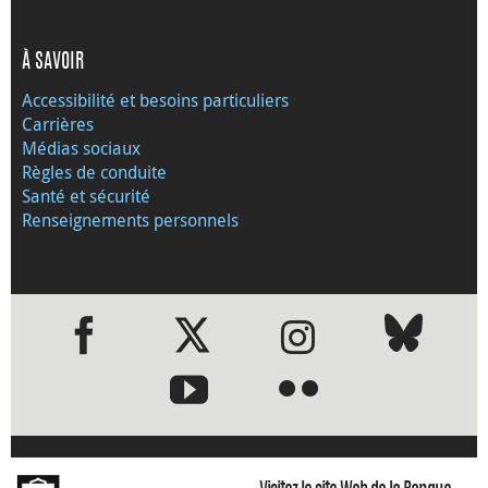
À SAVOIR
Accessibilité et besoins particuliers
Carrières
Médias sociaux
Règles de conduite
Santé et sécurité
Renseignements personnels
●
●