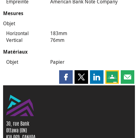
Empreinte
American Bank Note Company
Mesures
Objet
Horizontal
183mm
Vertical
76mm
Matériaux
Objet
Papier
Partager cette page sur Faceboo
Partager cette page sur X
Partager cette pag
Partagez ce
Parta
30, rue Bank
Ottawa (ON)
K1A 0G9, CANADA