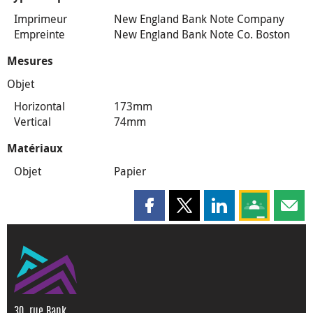
Imprimeur
New England Bank Note Company
Empreinte
New England Bank Note Co. Boston
Mesures
Objet
Horizontal
173mm
Vertical
74mm
Matériaux
Objet
Papier
Partager cette page sur Faceboo
Partager cette page sur X
Partager cette pag
Partagez ce
Parta
30, rue Bank