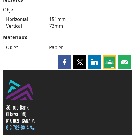
Objet
Horizontal
151mm
Vertical
73mm
Matériaux
Objet
Papier
Partager cette page sur Faceboo
Partager cette page sur X
Partager cette pag
Partagez ce
Parta
30, rue Bank
Ottawa (ON)
K1A 0G9, CANADA
613 782‑8914