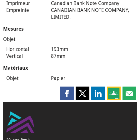
Imprimeur
Canadian Bank Note Company
Empreinte
CANADIAN BANK NOTE COMPANY,
LIMITED.
Mesures
Objet
Horizontal
193mm
Vertical
87mm
Matériaux
Objet
Papier
Partager cette page sur Faceboo
Partager cette page sur X
Partager cette pag
Partagez ce
Parta