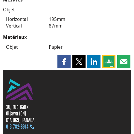
Objet
Horizontal
195mm
Vertical
87mm
Matériaux
Objet
Papier
Partager cette page sur Faceboo
Partager cette page sur X
Partager cette pag
Partagez ce
Parta
30, rue Bank
Ottawa (ON)
K1A 0G9, CANADA
613 782‑8914