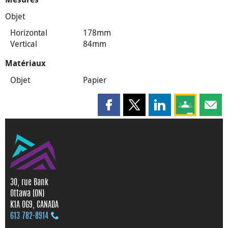
Objet
Horizontal
178mm
Vertical
84mm
Matériaux
Objet
Papier
Partager cette page sur Faceboo
Partager cette page sur X
Partager cette pag
Partagez ce
Parta
30, rue Bank
Ottawa (ON)
K1A 0G9, CANADA
613 782‑8914