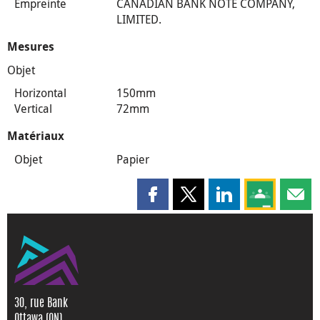
Empreinte
CANADIAN BANK NOTE COMPANY,
LIMITED.
Mesures
Objet
Horizontal
150mm
Vertical
72mm
Matériaux
Objet
Papier
Partager cette page sur Faceboo
Partager cette page sur X
Partager cette pag
Partagez ce
Parta
30, rue Bank
Ottawa (ON)