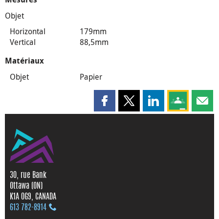
Objet
Horizontal
179mm
Vertical
88,5mm
Matériaux
Objet
Papier
Partager cette page sur Faceboo
Partager cette page sur X
Partager cette pag
Partagez ce
Parta
30, rue Bank
Ottawa (ON)
K1A 0G9, CANADA
613 782‑8914