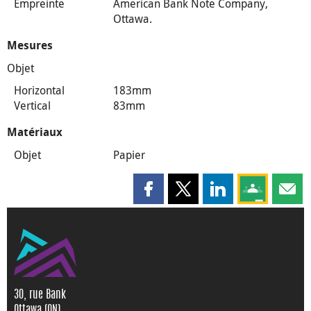
Empreinte
American Bank Note Company,
Ottawa.
Mesures
Objet
Horizontal
183mm
Vertical
83mm
Matériaux
Objet
Papier
Partager cette page sur Faceboo
Partager cette page sur X
Partager cette pag
Partagez ce
Parta
30, rue Bank
Ottawa (ON)