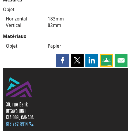
Objet
Horizontal
183mm
Vertical
82mm
Matériaux
Objet
Papier
Partager cette page sur Faceboo
Partager cette page sur X
Partager cette pag
Partagez ce
Parta
30, rue Bank
Ottawa (ON)
K1A 0G9, CANADA
613 782‑8914