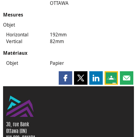
OTTAWA
Mesures
Objet
Horizontal
192mm
Vertical
82mm
Matériaux
Objet
Papier
Partager cette page sur Faceboo
Partager cette page sur X
Partager cette pag
Partagez ce
Parta
30, rue Bank
Ottawa (ON)