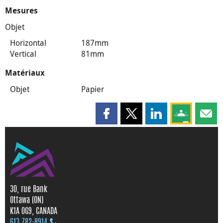
Mesures
Objet
Horizontal
187mm
Vertical
81mm
Matériaux
Objet
Papier
Partager cette page sur Faceboo
Partager cette page sur X
Partager cette pag
Partagez ce
Parta
30, rue Bank
Ottawa (ON)
K1A 0G9, CANADA
613 782‑8914