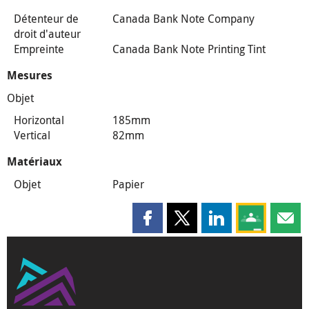
Détenteur de
Canada Bank Note Company
droit d'auteur
Empreinte
Canada Bank Note Printing Tint
Mesures
Objet
Horizontal
185mm
Vertical
82mm
Matériaux
Objet
Papier
Partager cette page sur Faceboo
Partager cette page sur X
Partager cette pag
Partagez ce
Parta