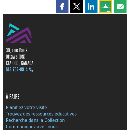
Partager cette page sur Faceboo
Partager cette page sur X
Partager cette pag
Partagez ce
Parta
30, rue Bank
Ottawa (ON)
K1A 0G9, CANADA
613 782‑8914
À FAIRE
Planifiez votre visite
Trouvez des ressources éducatives
Recherche dans la Collection
Communiquez avec nous