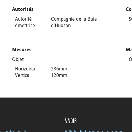
Autorités
Co
Autorité
Compagnie de la Baie
S
émettrice
d'Hudson
Mesures
Ma
Objet
O
Horizontal
236mm
Vertical
120mm
À VOIR
ez votre visite
Billets de banque canadiens