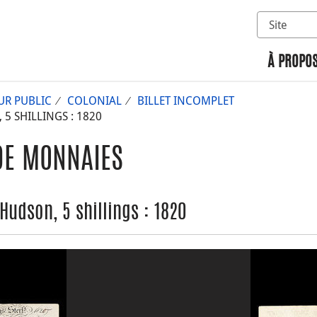
Sélectionn
Rechercher 
À PROPOS
UR PUBLIC
COLONIAL
BILLET INCOMPLET
5 SHILLINGS : 1820
DE MONNAIES
udson, 5 shillings : 1820