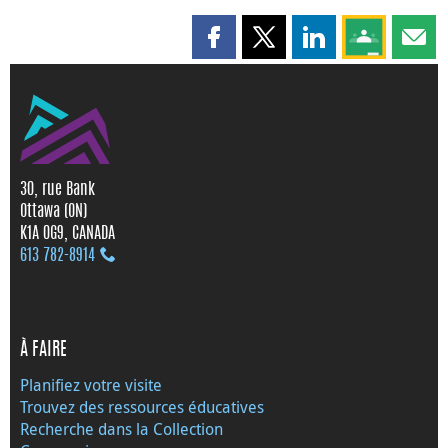
Partager cette page sur Faceboo
Partager cette page sur X
Partager cette pag
Partagez ce
Parta
30, rue Bank
Ottawa (ON)
K1A 0G9, CANADA
613 782‑8914
À FAIRE
Planifiez votre visite
Trouvez des ressources éducatives
Recherche dans la Collection