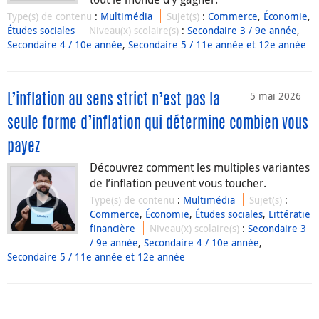
Type(s) de contenu
:
Multimédia
Sujet(s)
:
Commerce
,
Économie
,
Études sociales
Niveau(x) scolaire(s)
:
Secondaire 3 / 9e année
,
Secondaire 4 / 10e année
,
Secondaire 5 / 11e année et 12e année
5 mai 2026
L’inflation au sens strict n’est pas la
seule forme d’inflation qui détermine combien vous
payez
Découvrez comment les multiples variantes
de l’inflation peuvent vous toucher.
Type(s) de contenu
:
Multimédia
Sujet(s)
:
Commerce
,
Économie
,
Études sociales
,
Littératie
financière
Niveau(x) scolaire(s)
:
Secondaire 3
/ 9e année
,
Secondaire 4 / 10e année
,
Secondaire 5 / 11e année et 12e année