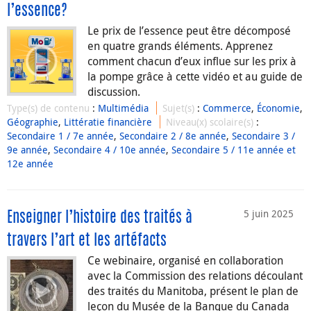
l’essence?
Le prix de l’essence peut être décomposé
en quatre grands éléments. Apprenez
comment chacun d’eux influe sur les prix à
la pompe grâce à cette vidéo et au guide de
discussion.
Type(s) de contenu
:
Multimédia
Sujet(s)
:
Commerce
,
Économie
,
Géographie
,
Littératie financière
Niveau(x) scolaire(s)
:
Secondaire 1 / 7e année
,
Secondaire 2 / 8e année
,
Secondaire 3 /
9e année
,
Secondaire 4 / 10e année
,
Secondaire 5 / 11e année et
12e année
5 juin 2025
Enseigner l’histoire des traités à
travers l’art et les artéfacts
Ce webinaire, organisé en collaboration
avec la Commission des relations découlant
des traités du Manitoba, présent le plan de
leçon du Musée de la Banque du Canada