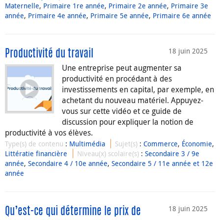
Maternelle
,
Primaire 1re année
,
Primaire 2e année
,
Primaire 3e
année
,
Primaire 4e année
,
Primaire 5e année
,
Primaire 6e année
18 juin 2025
Productivité du travail
Une entreprise peut augmenter sa
productivité en procédant à des
investissements en capital, par exemple, en
achetant du nouveau matériel. Appuyez-
vous sur cette vidéo et ce guide de
discussion pour expliquer la notion de
productivité à vos élèves.
Type(s) de contenu
:
Multimédia
Sujet(s)
:
Commerce
,
Économie
,
Littératie financière
Niveau(x) scolaire(s)
:
Secondaire 3 / 9e
année
,
Secondaire 4 / 10e année
,
Secondaire 5 / 11e année et 12e
année
18 juin 2025
Qu’est-ce qui détermine le prix de