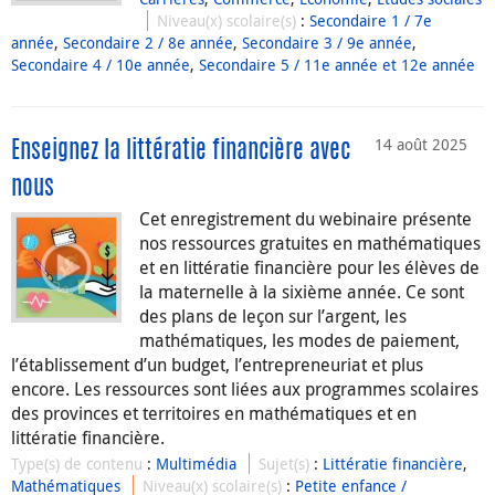
Niveau(x) scolaire(s)
:
Secondaire 1 / 7e
année
,
Secondaire 2 / 8e année
,
Secondaire 3 / 9e année
,
Secondaire 4 / 10e année
,
Secondaire 5 / 11e année et 12e année
14 août 2025
Enseignez la littératie financière avec
nous
Cet enregistrement du webinaire présente
nos ressources gratuites en mathématiques
et en littératie financière pour les élèves de
la maternelle à la sixième année. Ce sont
des plans de leçon sur l’argent, les
mathématiques, les modes de paiement,
l’établissement d’un budget, l’entrepreneuriat et plus
encore. Les ressources sont liées aux programmes scolaires
des provinces et territoires en mathématiques et en
littératie financière.
Type(s) de contenu
:
Multimédia
Sujet(s)
:
Littératie financière
,
Mathématiques
Niveau(x) scolaire(s)
:
Petite enfance /