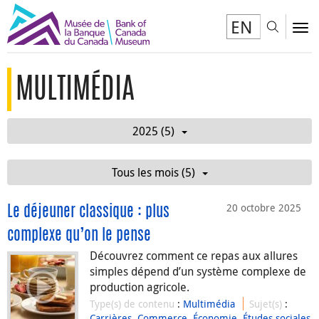
EN
Toggl
To
MULTIMÉDIA
2025 (5)
Tous les mois (5)
20 octobre 2025
Le déjeuner classique : plus
complexe qu’on le pense
Découvrez comment ce repas aux allures
simples dépend d’un système complexe de
production agricole.
Type(s) de contenu
:
Multimédia
Sujet(s)
:
Carrières
,
Commerce
,
Économie
,
Études sociales