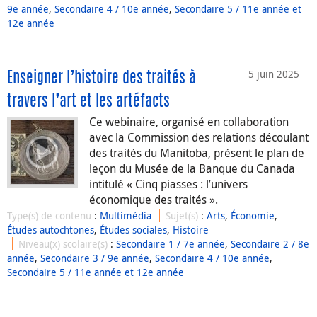
9e année
,
Secondaire 4 / 10e année
,
Secondaire 5 / 11e année et
12e année
5 juin 2025
Enseigner l’histoire des traités à
travers l’art et les artéfacts
Ce webinaire, organisé en collaboration
avec la Commission des relations découlant
des traités du Manitoba, présent le plan de
leçon du Musée de la Banque du Canada
intitulé « Cinq piasses : l’univers
économique des traités ».
Type(s) de contenu
:
Multimédia
Sujet(s)
:
Arts
,
Économie
,
Études autochtones
,
Études sociales
,
Histoire
Niveau(x) scolaire(s)
:
Secondaire 1 / 7e année
,
Secondaire 2 / 8e
année
,
Secondaire 3 / 9e année
,
Secondaire 4 / 10e année
,
Secondaire 5 / 11e année et 12e année