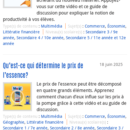
achetant du nouveau matériel. Appuyez-
vous sur cette vidéo et ce guide de
discussion pour expliquer la notion de
productivité à vos élèves.
Type(s) de contenu
:
Multimédia
Sujet(s)
:
Commerce
,
Économie
,
Littératie financière
Niveau(x) scolaire(s)
:
Secondaire 3 / 9e
année
,
Secondaire 4 / 10e année
,
Secondaire 5 / 11e année et 12e
année
18 juin 2025
Qu’est-ce qui détermine le prix de
l’essence?
Le prix de l’essence peut être décomposé
en quatre grands éléments. Apprenez
comment chacun d’eux influe sur les prix à
la pompe grâce à cette vidéo et au guide de
discussion.
Type(s) de contenu
:
Multimédia
Sujet(s)
:
Commerce
,
Économie
,
Géographie
,
Littératie financière
Niveau(x) scolaire(s)
:
Secondaire 1 / 7e année
,
Secondaire 2 / 8e année
,
Secondaire 3 /