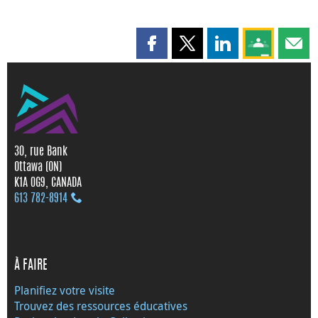
Partager cette page sur Faceboo
Partager cette page sur X
Partager cette pag
Partagez ce
Parta
30, rue Bank
Ottawa (ON)
K1A 0G9, CANADA
613 782‑8914
À FAIRE
Planifiez votre visite
Trouvez des ressources éducatives