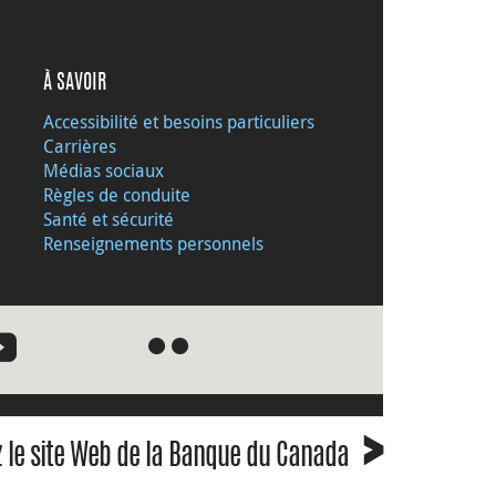
À SAVOIR
Accessibilité et besoins particuliers
Carrières
Médias sociaux
Règles de conduite
Santé et sécurité
Renseignements personnels
●
●
›
z le site Web de la Banque du Canada