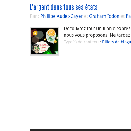
L’argent dans tous ses états
Par :
Phillipe Audet-Cayer
et
Graham Iddon
et
Pa
Découvrez tout un filon d’expres
nous vous proposons. Ne tardez pa
Type(s) de contenu
:
Billets de blog