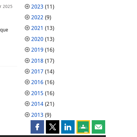
2023
(11)
er 2025
2022
(9)
2021
(13)
 que
2020
(13)
2019
(16)
2018
(17)
2017
(14)
2016
(16)
2015
(16)
2014
(21)
2013
(9)
Partager cette page sur Facebook
Partager cette page sur X
Partager cette page sur LinkedI
Partagez cette page sur
Partager cette pag