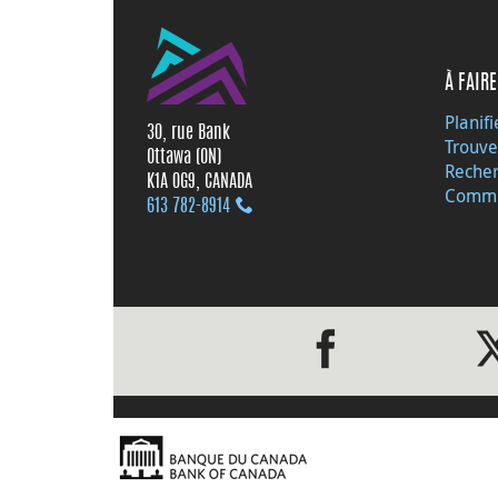
À FAIRE
Planifi
30, rue Bank
Trouve
Ottawa (ON)
Recher
K1A 0G9, CANADA
Commu
613 782‑8914