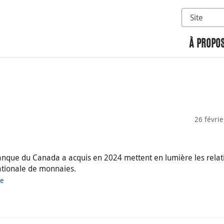
Sélectionn
Rechercher 
À PROPOS
26 févri
anque du Canada a acquis en 2024 mettent en lumière les relat
nationale de monnaies.
ue