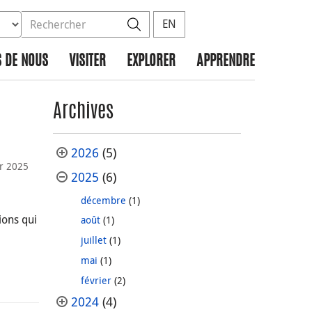
ez la base de données à rechercher
dans le site
Rechercher
EN
 DE NOUS
VISITER
EXPLORER
APPRENDRE
Archives
2026
(5)
er 2025
2025
(6)
décembre
(1)
ions qui
août
(1)
juillet
(1)
mai
(1)
février
(2)
2024
(4)