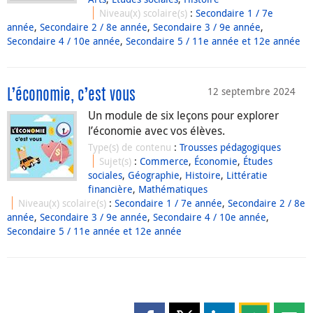
Niveau(x) scolaire(s)
:
Secondaire 1 / 7e
année
,
Secondaire 2 / 8e année
,
Secondaire 3 / 9e année
,
Secondaire 4 / 10e année
,
Secondaire 5 / 11e année et 12e année
12 septembre 2024
L’économie, c’est vous
Un module de six leçons pour explorer
l’économie avec vos élèves.
Type(s) de contenu
:
Trousses pédagogiques
Sujet(s)
:
Commerce
,
Économie
,
Études
sociales
,
Géographie
,
Histoire
,
Littératie
financière
,
Mathématiques
Niveau(x) scolaire(s)
:
Secondaire 1 / 7e année
,
Secondaire 2 / 8e
année
,
Secondaire 3 / 9e année
,
Secondaire 4 / 10e année
,
Secondaire 5 / 11e année et 12e année