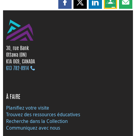
Partager cette page sur Faceboo
Partager cette page sur X
Partager cette pag
Partagez ce
Parta
30, rue Bank
Ottawa (ON)
K1A 0G9, CANADA
613 782‑8914
À FAIRE
Planifiez votre visite
Trouvez des ressources éducatives
Recherche dans la Collection
Communiquez avec nous