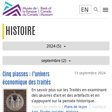
EN
Toggl
To
HISTOIRE
2024 (5)
septembre (2)
13 septembre 2024
Cinq piasses : l’univers
économique des traités
En savoir plus sur les Traités en examinant
des œuvres d’art et des artéfacts et en
s’appuyant sur la pensée historique.
Type(s) de contenu
:
Plans de leçon
Sujet(s)
:
Arts
,
Études sociales
,
Histoire