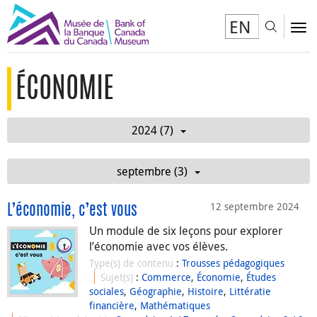
EN
Toggl
To
ÉCONOMIE
2024 (7)
septembre (3)
12 septembre 2024
L’économie, c’est vous
Un module de six leçons pour explorer
l’économie avec vos élèves.
Type(s) de contenu
:
Trousses pédagogiques
Sujet(s)
:
Commerce
,
Économie
,
Études
sociales
,
Géographie
,
Histoire
,
Littératie
financière
,
Mathématiques