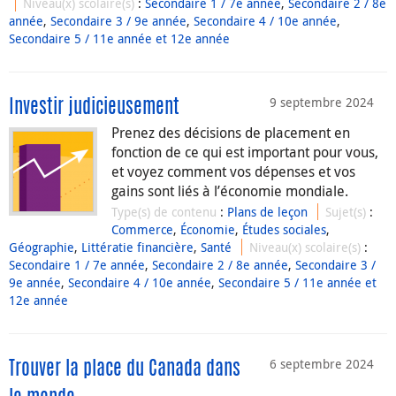
Niveau(x) scolaire(s)
:
Secondaire 1 / 7e année
,
Secondaire 2 / 8e
année
,
Secondaire 3 / 9e année
,
Secondaire 4 / 10e année
,
Secondaire 5 / 11e année et 12e année
9 septembre 2024
Investir judicieusement
Prenez des décisions de placement en
fonction de ce qui est important pour vous,
et voyez comment vos dépenses et vos
gains sont liés à l’économie mondiale.
Type(s) de contenu
:
Plans de leçon
Sujet(s)
:
Commerce
,
Économie
,
Études sociales
,
Géographie
,
Littératie financière
,
Santé
Niveau(x) scolaire(s)
:
Secondaire 1 / 7e année
,
Secondaire 2 / 8e année
,
Secondaire 3 /
9e année
,
Secondaire 4 / 10e année
,
Secondaire 5 / 11e année et
12e année
6 septembre 2024
Trouver la place du Canada dans