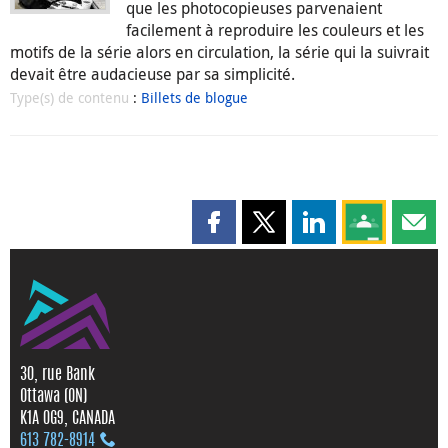
que les photocopieuses parvenaient
facilement à reproduire les couleurs et les
motifs de la série alors en circulation, la série qui la suivrait
devait être audacieuse par sa simplicité.
Type(s) de contenu
:
Billets de blogue
Partager cette page sur Faceboo
Partager cette page sur X
Partager cette pag
Partagez ce
Parta
30, rue Bank
Ottawa (ON)
K1A 0G9, CANADA
613 782‑8914