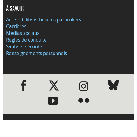
À SAVOIR
Accessibilité et besoins particuliers
Carrières
Médias sociaux
Règles de conduite
Santé et sécurité
Renseignements personnels
●
●
›
Visitez le site Web de la Banque