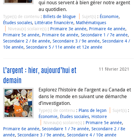
qui nous servent à bien gérer notre argent
au quotidien.
Type(s) de contenu
:
Billets de blogue
Sujet(s)
:
Économie
,
Études sociales
,
Littératie financière
,
Mathématiques
Niveau(x) scolaire(s)
:
Primaire 3e année
,
Primaire 4e année
,
Primaire 5e année
,
Primaire 6e année
,
Secondaire 1 / 7e année
,
Secondaire 2 / 8e année
,
Secondaire 3 / 9e année
,
Secondaire 4 /
10e année
,
Secondaire 5 / 11e année et 12e année
11 février 2021
L’argent : hier, aujourd’hui et
demain
Explorez l’histoire de l’argent au Canada et
dans le monde en suivant une démarche
d’investigation.
Type(s) de contenu
:
Plans de leçon
Sujet(s)
:
Économie
,
Études sociales
,
Histoire
Niveau(x) scolaire(s)
:
Primaire 5e année
,
Primaire 6e année
,
Secondaire 1 / 7e année
,
Secondaire 2 / 8e
année
,
Secondaire 3 / 9e année
,
Secondaire 4 / 10e année