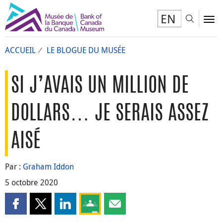
EN
Toggl
To
ACCUEIL
LE BLOGUE DU MUSÉE
SI J’AVAIS UN MILLION DE
DOLLARS… JE SERAIS ASSEZ
AISÉ
Par :
Graham Iddon
5 octobre 2020
Partager cette page sur Facebook
Partager cette page sur X
Partager cette page sur LinkedIn
Partagez cette page sur Google Clas
Partager cette page par courri