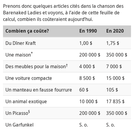
Prenons donc quelques articles cités dans la chanson des
Barenaked Ladies et voyons, à l’aide de cette feuille de
calcul, combien ils coûteraient aujourd’hui.
Combien ça coûte?
En 1990
En 2020
Du Dîner Kraft
1,00 $
1,75 $
*
Une maison
200 000 $
350 000 $
†
Des meubles pour la maison
4 000 $
7 000 $
Une voiture compacte
8 500 $
15 000 $
Un manteau en fausse fourrure
60 $
105 $
Un animal exotique
10 000 $
17 835 $
§
Un Picasso
200 000 $
350 000 $
Un Garfunkel
S. o.
S. o.