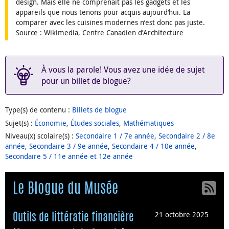
design. Mais elle ne comprenait pas les gadgets et les
appareils que nous tenons pour acquis aujourd’hui. La
comparer avec les cuisines modernes n’est donc pas juste.
Source : Wikimedia, Centre Canadien d’Architecture
À vous la parole! Vous avez une idée de sujet
pour un billet de blogue?
Type(s) de contenu
:
Billets de blogue
Sujet(s)
:
Économie
,
Études sociales
,
Mathématiques
Niveau(x) scolaire(s)
:
Secondaire 1 / 7e année
,
Secondaire 2 / 8e
année
,
Secondaire 3 / 9e année
,
Secondaire 4 / 10e année
,
Secondaire 5 / 11e année et 12e année
Le Blogue du Musée
21 octobre 2025
Outils de littératie financière