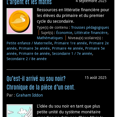
4 septembre 2025
L’argent et les maths
Ressources en littératie financière pour
les élèves du primaire et du premier
cycle du secondaire.
Type(s) de contenu
:
Trousses pédagogiques
Sujet(s)
:
Économie
,
Littératie financière
,
Mathématiques
Niveau(x) scolaire(s)
:
Petite enfance / Maternelle
,
Primaire 1re année
,
Primaire 2e
année
,
Primaire 3e année
,
Primaire 4e année
,
Primaire 5e
année
,
Primaire 6e année
,
Secondaire 1 / 7e année
,
Secondaire 2 / 8e année
15 août 2025
Qu’est-il arrivé au sou noir?
Chronique de la pièce d’un cent.
Par :
Graham Iddon
L’idée du sou noir en tant que plus
petite unité du système monétaire