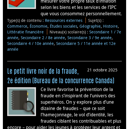
mesurer votre propre taux d’inflation
selon les biens et les services de l’IPC
que vous consommez personnellement.
Type(s) de contenu
:
Ressources externes
Sujet(s)
:
Commerce
,
Économie
,
Études sociales
,
Géographie
,
Histoire
,
Littératie financière
Niveau(x) scolaire(s)
:
Secondaire 1 / 7e
année
,
Secondaire 2 / 8e année
,
Secondaire 3 / 9e année
,
Secondaire 4 / 10e année
,
Secondaire 5 / 11e année et 12e
année
21 octobre 2025
Le petit livre noir de la fraude,
2e édition (Bureau de la concurrence Canada)
Ce livre favorise la prévention de la
fraude en s’inspirant de l’univers des
superhéros. On y explore plus d’une
dizaine de fraudes – que ce soit
l’hameçonnage, le vol d’identité, les
fraudes ciblant les contribuables et plus
encore – pour aider les jeunes à protéger leur argent et