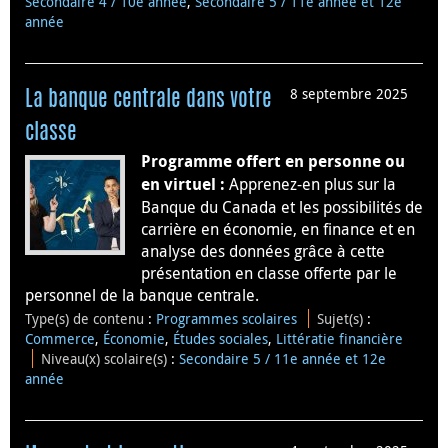
Secondaire 4 / 10e année
,
Secondaire 5 / 11e année et 12e
année
8 septembre 2025
La banque centrale dans votre
classe
Programme offert en personne ou
Apprenez-en plus sur la
en virtuel :
Banque du Canada et les possibilités de
carrière en économie, en finance et en
analyse des données grâce à cette
présentation en classe offerte par le
personnel de la banque centrale.
Type(s) de contenu
:
Programmes scolaires
Sujet(s)
:
Commerce
,
Économie
,
Études sociales
,
Littératie financière
Niveau(x) scolaire(s)
:
Secondaire 5 / 11e année et 12e
année