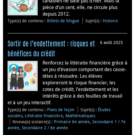
canadien ne date pas d’hier. Mais la
pièce d’un cent, elle, ne circule plus
depuis 2012.
Type(s) de contenu
:
Billets de blogue
Sujet(s)
:
Histoire
6 août 2025
Sortir de l’endettement : risques et
bénéfices du crédit
Renforcez la littératie financière grâce à
un jeu d’évasion comportant des casse-
têtes à résoudre. Les élèves
exploreront le risque financier, les
cotes de crédit, l’endettement et les
intérêts grâce à des feuilles de travail
et à un jeu interactif.
Type(s) de contenu
:
Plans de leçon
Sujet(s)
:
Études
sociales
,
Littératie financière
,
Mathématiques
Niveau(x) scolaire(s)
:
Primaire 6e année
,
Secondaire 1 / 7e
année
,
Secondaire 2 / 8e année