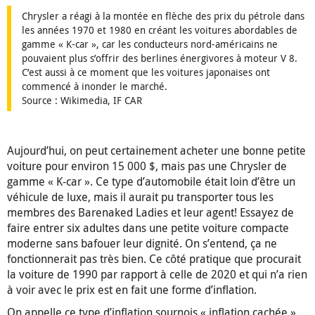
Chrysler a réagi à la montée en flèche des prix du pétrole dans
les années 1970 et 1980 en créant les voitures abordables de
gamme « K-car », car les conducteurs nord-américains ne
pouvaient plus s’offrir des berlines énergivores à moteur V 8.
C’est aussi à ce moment que les voitures japonaises ont
commencé à inonder le marché.
Source : Wikimedia, IF CAR
Aujourd’hui, on peut certainement acheter une bonne petite
voiture pour environ 15 000 $, mais pas une Chrysler de
gamme « K-car ». Ce type d’automobile était loin d’être un
véhicule de luxe, mais il aurait pu transporter tous les
membres des Barenaked Ladies et leur agent! Essayez de
faire entrer six adultes dans une petite voiture compacte
moderne sans bafouer leur dignité. On s’entend, ça ne
fonctionnerait pas très bien. Ce côté pratique que procurait
la voiture de 1990 par rapport à celle de 2020 et qui n’a rien
à voir avec le prix est en fait une forme d’inflation.
On appelle ce type d’inflation sournois « inflation cachée ».