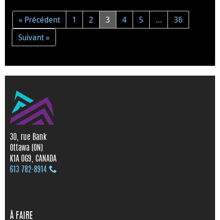
« Précédent
1
2
3
4
5
…
36
Suivant »
30, rue Bank
Ottawa (ON)
K1A 0G9, CANADA
613 782‑8914
À FAIRE