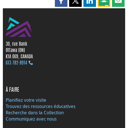
Partager cette page sur Faceboo
Partager cette page sur X
Partager cette pag
Partagez ce
Parta
30, rue Bank
Ottawa (ON)
K1A 0G9, CANADA
613 782‑8914
À FAIRE
Planifiez votre visite
Trouvez des ressources éducatives
Recherche dans la Collection
Communiquez avec nous