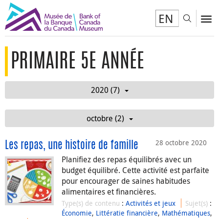
EN
Toggl
To
PRIMAIRE 5E ANNÉE
2020 (7)
octobre (2)
28 octobre 2020
Les repas, une histoire de famille
Planifiez des repas équilibrés avec un
budget équilibré. Cette activité est parfaite
pour encourager de saines habitudes
alimentaires et financières.
Type(s) de contenu
:
Activités et jeux
Sujet(s)
:
Économie
,
Littératie financière
,
Mathématiques
,