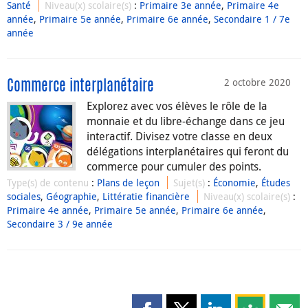
Santé
Niveau(x) scolaire(s)
:
Primaire 3e année
,
Primaire 4e
année
,
Primaire 5e année
,
Primaire 6e année
,
Secondaire 1 / 7e
année
2 octobre 2020
Commerce interplanétaire
Explorez avec vos élèves le rôle de la
monnaie et du libre-échange dans ce jeu
interactif. Divisez votre classe en deux
délégations interplanétaires qui feront du
commerce pour cumuler des points.
Type(s) de contenu
:
Plans de leçon
Sujet(s)
:
Économie
,
Études
sociales
,
Géographie
,
Littératie financière
Niveau(x) scolaire(s)
:
Primaire 4e année
,
Primaire 5e année
,
Primaire 6e année
,
Secondaire 3 / 9e année