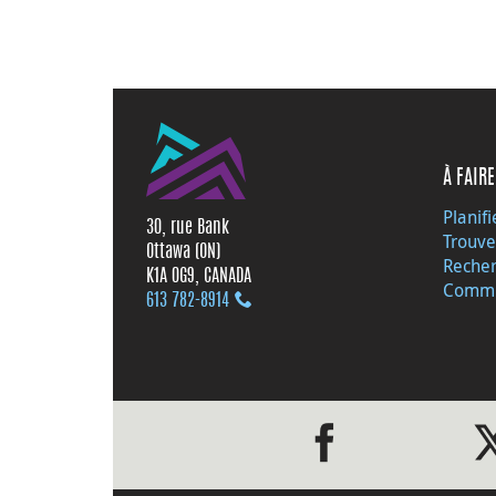
À FAIRE
Planifi
30, rue Bank
Trouve
Ottawa (ON)
Recher
K1A 0G9, CANADA
Commu
613 782‑8914