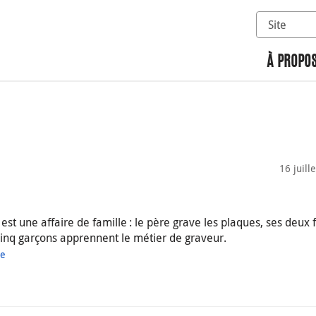
Sélectionn
Rechercher 
À PROPOS
16 juill
est une affaire de famille : le père grave les plaques, ses deux f
 cinq garçons apprennent le métier de graveur.
ue