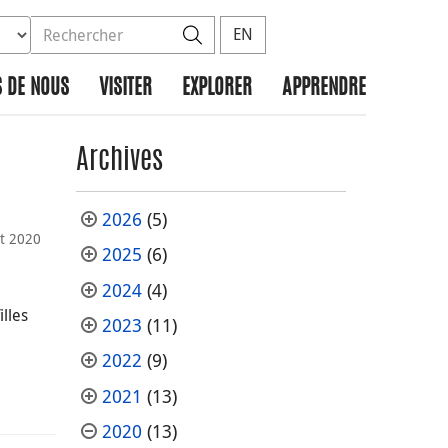
ez la base de données à rechercher
dans le site
Rechercher
EN
 DE NOUS
VISITER
EXPLORER
APPRENDRE
Archives
2026
(5)
et 2020
2025
(6)
2024
(4)
illes
2023
(11)
2022
(9)
2021
(13)
2020
(13)