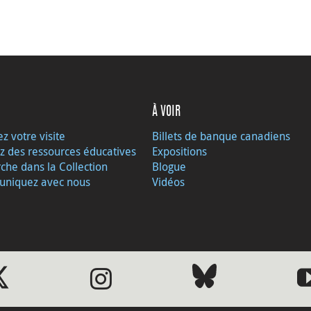
À VOIR
ez votre visite
Billets de banque canadiens
z des ressources éducatives
Expositions
che dans la Collection
Blogue
niquez avec nous
Vidéos