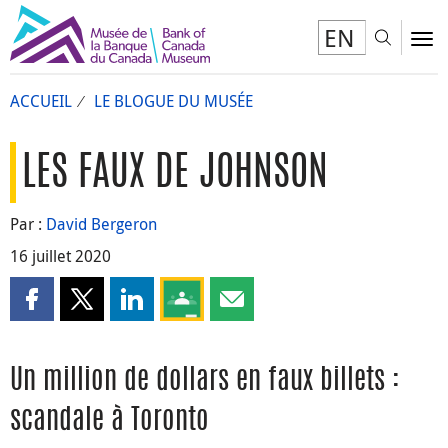
EN
Toggl
To
ACCUEIL
LE BLOGUE DU MUSÉE
LES FAUX DE JOHNSON
Par :
David Bergeron
16 juillet 2020
Partager cette page sur Facebook
Partager cette page sur X
Partager cette page sur LinkedIn
Partagez cette page sur Google Clas
Partager cette page par courri
Un million de dollars en faux billets :
scandale à Toronto