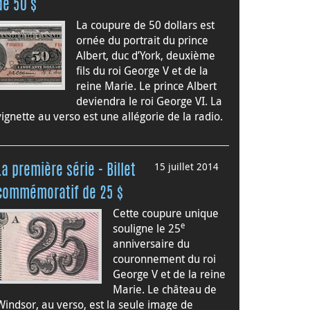
de 50 $
La coupure de 50 dollars est
ornée du portrait du prince
Albert, duc d’York, deuxième
fils du roi George V et de la
reine Marie. Le prince Albert
deviendra le roi George VI. La
vignette au verso est une allégorie de la radio.
15 juillet 2014
La première série - Billet
commémoratif de 25 $
Cette coupure unique
e
souligne le 25
anniversaire du
couronnement du roi
George V et de la reine
Marie. Le château de
Windsor, au verso, est la seule image de