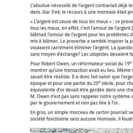
L’absolue nécessité de l’argent contrariait déjà l
dans
Star Trek
, le recours à une monnaie était pr
« L’argent est cause de tous les maux » : ce prov
tous les maux, en effet, c’est l’amour de l’argent 
blâmait l’amour de l’argent pour les problèmes de 
mis à blâmer. Le proverbe a semblé inspirer la 
voulaient carrément éliminer l’argent. La questio
sans moyen d’échange? Les utopistes devaient f
e
Pour Robert Owen, un réformateur social du 19
montrer qu’une transaction avait eu lieu. Même s’
savait être réaliste. Il a donc fait valoir que l’a
e
époque et pour une partie du 20
siècle, pour ch
équivalente d’or devait être gardée dans une cha
M. Owen n’est pas sans rappeler notre système ac
par le gouvernement et non pas liée à l’or.
En gros, un simple morceau de carton pourrait s
société fonctionne sans aucune monnaie, il faud