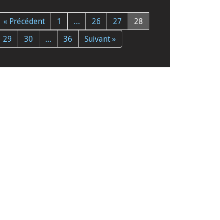
« Précédent
1
…
26
27
28
29
30
…
36
Suivant »