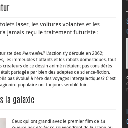
utur
olets laser, les voitures volantes et les
a jamais reçu le traitement futuriste :
uturiste des
Pierreafeu
? L’action s’y déroule en 2062;
es, les immeubles flottants et les robots domestiques, tout
es créateurs de ce dessin animé n’étaient pas considérés
était partagée par bien des adeptes de science-fiction.
ls pas évolué à l’ère des voyages intergalactiques? C’est
maginaire populaire ont toujours semblé fuir.
s la galaxie
Ceux qui ont grandi avec le premier film de
La
Guerre des étoiles
se souviendront de la scène où