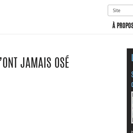
Sélectionn
Rechercher 
À PROPOS
N’ONT JAMAIS OSÉ
n
 Google Classroom
ge par courriel