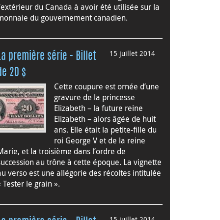
l’extérieur du Canada à avoir été utilisée sur la
monnaie du gouvernement canadien.
15 juillet 2014
La première série - Billet
de 20 $
Cette coupure est ornée d’une
gravure de la princesse
Elizabeth – la future reine
Elizabeth – alors âgée de huit
ans. Elle était la petite-fille du
roi George V et de la reine
Marie, et la troisième dans l’ordre de
succession au trône à cette époque. La vignette
au verso est une allégorie des récoltes intitulée
« Tester le grain ».
15 juillet 2014