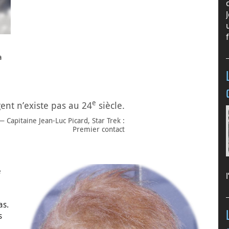
f
a
e
gent n’existe pas au 24
siècle.
Capitaine Jean-Luc Picard, Star Trek :
Premier contact
e
as.
s