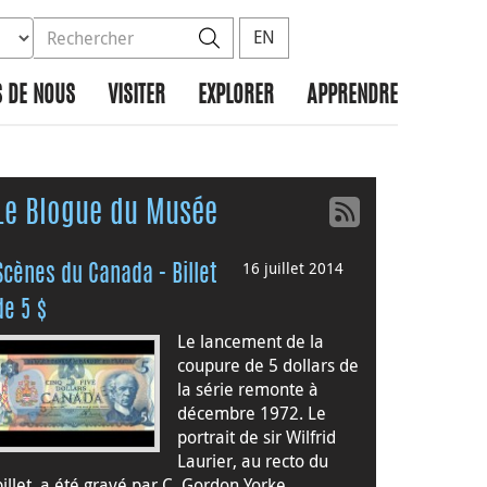
ez la base de données à rechercher
dans le site
Rechercher
EN
 DE NOUS
VISITER
EXPLORER
APPRENDRE
Le Blogue du Musée
16 juillet 2014
Scènes du Canada - Billet
de 5 $
Le lancement de la
coupure de 5 dollars de
la série remonte à
décembre 1972. Le
portrait de sir Wilfrid
Laurier, au recto du
billet, a été gravé par C. Gordon Yorke.