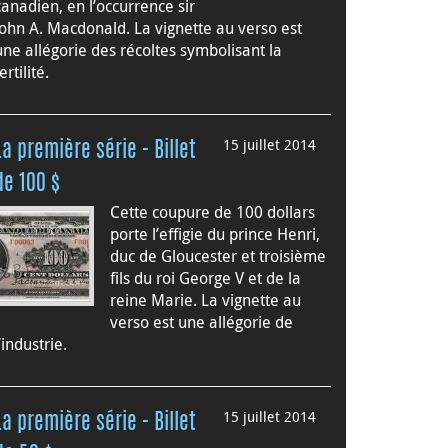
canadien, en l’occurrence sir
John A. Macdonald. La vignette au verso est
une allégorie des récoltes symbolisant la
ertilité.
15 juillet 2014
La première série - Billet
de 100 $
Cette coupure de 100 dollars
porte l’effigie du prince Henri,
duc de Gloucester et troisième
fils du roi George V et de la
reine Marie. La vignette au
verso est une allégorie de
l’industrie.
15 juillet 2014
La première série - Billet