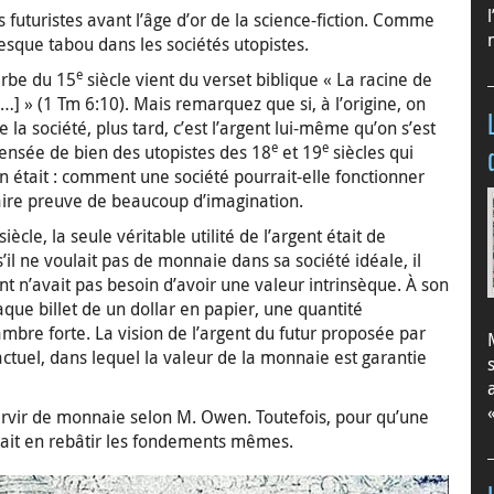
es futuristes avant l’âge d’or de la science-fiction. Comme
esque tabou dans les sociétés utopistes.
e
erbe du 15
siècle vient du verset biblique « La racine de
[…] » (1 Tm 6:10). Mais remarquez que si, à l’origine, on
la société, plus tard, c’est l’argent lui-même qu’on s’est
e
e
pensée de bien des utopistes des 18
et 19
siècles qui
n était : comment une société pourrait-elle fonctionner
aire preuve de beaucoup d’imagination.
siècle, la seule véritable utilité de l’argent était de
il ne voulait pas de monnaie dans sa société idéale, il
rgent n’avait pas besoin d’avoir une valeur intrinsèque. À son
aque billet de un dollar en papier, une quantité
mbre forte. La vision de l’argent du futur proposée par
tuel, dans lequel la valeur de la monnaie est garantie
ervir de monnaie selon M. Owen. Toutefois, pour qu’une
rait en rebâtir les fondements mêmes.