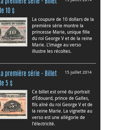
La première série - Billet
de 10 $
La coupure de 10 dollars de la
première série montre la
princesse Marie, unique fille
du roi George V et de la reine
Marie. L’image au verso
illustre les récoltes.
15 juillet 2014
La première série - Billet
de 5 $
Ce billet est orné du portrait
d’Édouard, prince de Galles,
fils aîné du roi George V et de
la reine Marie. La vignette au
verso est une allégorie de
l’électricité.