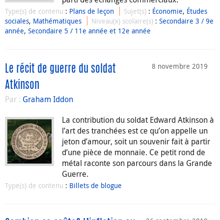
Type(s) de contenu
:
Plans de leçon
Sujet(s)
:
Économie
,
Études
sociales
,
Mathématiques
Niveau(x) scolaire(s)
:
Secondaire 3 / 9e
année
,
Secondaire 5 / 11e année et 12e année
8 novembre 2019
Le récit de guerre du soldat
Atkinson
Par :
Graham Iddon
La contribution du soldat Edward Atkinson à
l’art des tranchées est ce qu’on appelle un
jeton d’amour, soit un souvenir fait à partir
d’une pièce de monnaie. Ce petit rond de
métal raconte son parcours dans la Grande
Guerre.
Type(s) de contenu
:
Billets de blogue