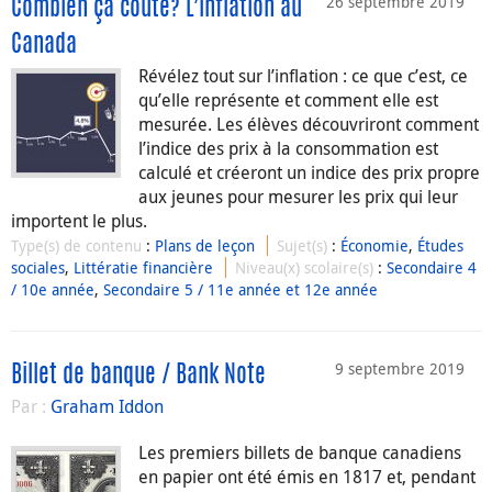
26 septembre 2019
Combien ça coûte? L’inflation au
Canada
Révélez tout sur l’inflation : ce que c’est, ce
qu’elle représente et comment elle est
mesurée. Les élèves découvriront comment
l’indice des prix à la consommation est
calculé et créeront un indice des prix propre
aux jeunes pour mesurer les prix qui leur
importent le plus.
Type(s) de contenu
:
Plans de leçon
Sujet(s)
:
Économie
,
Études
sociales
,
Littératie financière
Niveau(x) scolaire(s)
:
Secondaire 4
/ 10e année
,
Secondaire 5 / 11e année et 12e année
9 septembre 2019
Billet de banque / Bank Note
Par :
Graham Iddon
Les premiers billets de banque canadiens
en papier ont été émis en 1817 et, pendant