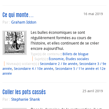
16 mai 2019
Ce qui monte…
Par :
Graham Iddon
Les bulles économiques se sont
régulièrement formées au cours de
l’histoire, et elles continuent de se créer
encore aujourd’hui.
Type(s) de contenu
:
Billets de blogue
Sujet(s)
:
Économie
,
Études sociales
Niveau(x) scolaire(s)
:
Secondaire 2 / 8e année
,
Secondaire 3 / 9e
année
,
Secondaire 4 / 10e année
,
Secondaire 5 / 11e année et 12e
année
25 avril 2019
Coller les pots cassés
Par :
Stephanie Shank