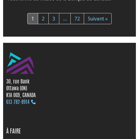
1
2
3
…
72
Suivant »
30, rue Bank
Ottawa (ON)
K1A 0G9, CANADA
613 782‑8914
À FAIRE