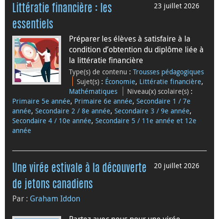
23 juillet 2026
Littératie financière : les
essentiels
Préparer les élèves à satisfaire à la
condition d’obtention du diplôme liée à
la littératie financière
Type(s) de contenu
:
Trousses pédagogiques
Sujet(s)
:
Économie
,
Littératie financière
,
Mathématiques
Niveau(x) scolaire(s)
:
Primaire 5e année
,
Primaire 6e année
,
Secondaire 1 / 7e
année
,
Secondaire 2 / 8e année
,
Secondaire 3 / 9e année
,
Secondaire 4 / 10e année
,
Secondaire 5 / 11e année et 12e
année
20 juillet 2026
Une virée estivale à la découverte
de jetons canadiens
Par :
Graham Iddon
Partez avec nous pour une virée