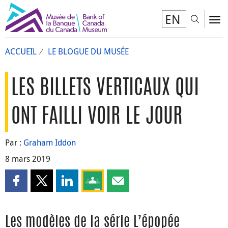
EN
Toggl
To
ACCUEIL
LE BLOGUE DU MUSÉE
LES BILLETS VERTICAUX QUI
ONT FAILLI VOIR LE JOUR
Par :
Graham Iddon
8 mars 2019
Partager cette page sur Facebook
Partager cette page sur X
Partager cette page sur LinkedIn
Partagez cette page sur Google Clas
Partager cette page par courri
Les modèles de la série L’épopée