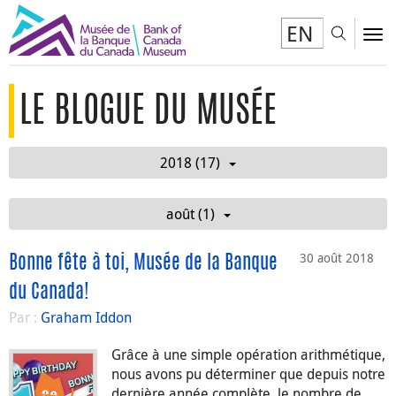
EN
Toggl
To
LE BLOGUE DU MUSÉE
2018 (17)
août (1)
30 août 2018
Bonne fête à toi, Musée de la Banque
du Canada!
Par :
Graham Iddon
Grâce à une simple opération arithmétique,
nous avons pu déterminer que depuis notre
dernière année complète, le nombre de