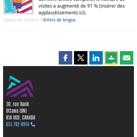
visites a augmenté de 91 % (insérer des
applaudissements ici).
Type(s) de contenu
:
Billets de blogue
Partager cette page sur Faceboo
Partager cette page sur X
Partager cette pag
Partagez ce
Parta
30, rue Bank
Ottawa (ON)
K1A 0G9, CANADA
613 782‑8914