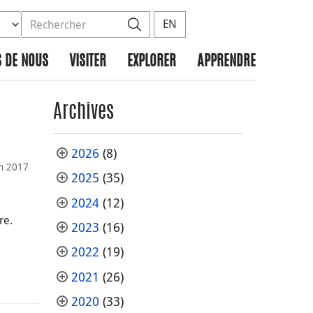
ez la base de données à rechercher
dans le site
Rechercher
EN
 DE NOUS
VISITER
EXPLORER
APPRENDRE
Archives
2026
(8)
in 2017
2025
(35)
2024
(12)
re.
2023
(16)
2022
(19)
2021
(26)
2020
(33)