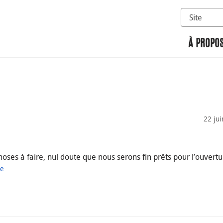
Sélectionn
Rechercher 
À PROPOS
22 ju
oses à faire, nul doute que nous serons fin prêts pour l’ouvertu
ue