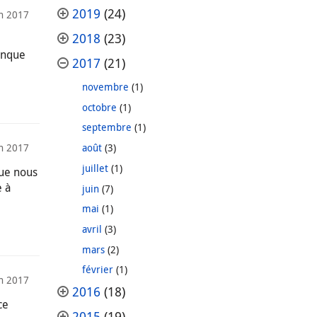
2019
(24)
in 2017
2018
(23)
anque
2017
(21)
novembre
(1)
octobre
(1)
septembre
(1)
in 2017
août
(3)
juillet
(1)
que nous
e à
juin
(7)
mai
(1)
avril
(3)
mars
(2)
février
(1)
in 2017
2016
(18)
ce
2015
(19)