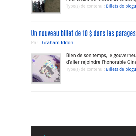
Type(s) de contenu
:
Billets de blog
Un nouveau billet de 10 $ dans les parages
Par :
Graham Iddon
Bien de son temps, le gouverneur
d’aller rejoindre l’honorable Gin
Type(s) de contenu
:
Billets de blog