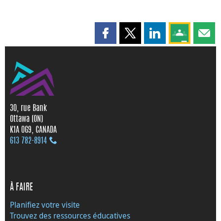
Partager cette page sur Faceboo
Partager cette page sur X
Partager cette pag
Partagez ce
Parta
30, rue Bank
Ottawa (ON)
K1A 0G9, CANADA
613 782‑8914
À FAIRE
Planifiez votre visite
Trouvez des ressources éducatives