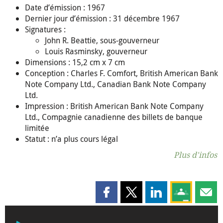
Date d’émission : 1967
Dernier jour d’émission : 31 décembre 1967
Signatures :
John R. Beattie, sous-gouverneur
Louis Rasminsky, gouverneur
Dimensions : 15,2 cm x 7 cm
Conception : Charles F. Comfort, British American Bank
Note Company Ltd., Canadian Bank Note Company
Ltd.
Impression : British American Bank Note Company
Ltd., Compagnie canadienne des billets de banque
limitée
Statut : n’a plus cours légal
Plus d'infos
Partager cette page sur Faceboo
Partager cette page sur X
Partager cette pag
Partagez ce
Parta