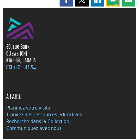
Partager cette page sur Faceboo
Partager cette page sur X
Partager cette pag
Partagez ce
Parta
30, rue Bank
Ottawa (ON)
K1A 0G9, CANADA
613 782‑8914
À FAIRE
Planifiez votre visite
Trouvez des ressources éducatives
Recherche dans la Collection
Communiquez avec nous